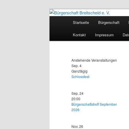
Zum
primären
Hauptmenü
Startseite
Bürgerschaft
Inhalt
Bürgerschaft B
springen
Kontakt
Impressum
Dat
Anstehende Veranstaltungen
Sep.
4
Ganztägig
Schlossfest
Sep.
24
20:00
Bürgerschaftstreff September
2026
Nov.
26