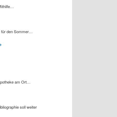
ithilfe…
ch für den Sommer…
e
e Apotheke am Ort…
iographie soll weiter