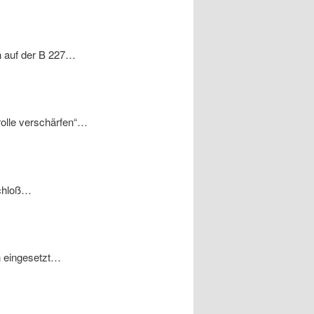
n auf der B 227…
trolle verschärfen“…
Schloß…
n eingesetzt…