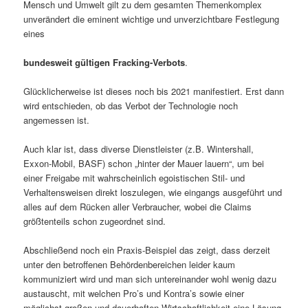
Mensch und Um­welt gilt zu dem gesamten Themenkomplex
unverändert die eminent wichtige und unverzichtbare Festlegung
eines
bundesweit
gültigen Fracking-Verbots
.
Glücklicherweise ist dieses noch bis 2021 manifestiert. Erst dann
wird entschieden, ob das Verbot der Technologie noch
angemessen ist.
Auch klar ist, dass diverse Dienstleister (z.B. Wintershall,
Exxon-Mobil, BASF) schon „hinter der Mauer lauern“, um bei
einer Freigabe mit wahrscheinlich egoistischen Stil- und
Verhaltensweisen direkt los­zulegen, wie eingangs ausgeführt und
alles auf dem Rücken aller Verbraucher, wobei die Claims
größtenteils schon zugeordnet sind.
Abschließend noch ein Praxis-Beispiel das zeigt, dass derzeit
unter den betroffenen Behördenbereichen leider kaum
kommuniziert wird und man sich untereinander wohl wenig dazu
austauscht, mit welchen Pro’s und Kontra’s sowie einer
möglichst großen und dauerhaften Wirtschaftlichkeit eine Lösung-