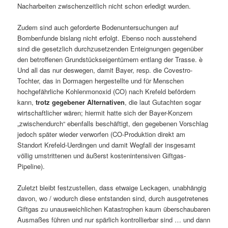
Nacharbeiten zwischenzeit­lich nicht schon erledigt wurden.
Zudem sind auch geforderte Bodenuntersuchungen auf
Bombenfunde bislang nicht erfolgt. Ebenso noch ausstehend
sind die gesetzlich durchzusetzenden Enteignungen gegenüber
den betroffenen Grundstückseigentümern entlang der Trasse. è
Und all das nur deswegen, damit Bayer, resp. die Covestro-
Tochter, das in Dormagen herge­stellte und für Menschen
hochgefährliche Kohlenmonoxid (CO) nach Krefeld beför­dern
kann,
trotz gegebener Alternativen
, die laut Gutachten sogar
wirtschaftli­cher wären; hiermit hatte sich der Bayer-Konzern
„zwischendurch“ ebenfalls be­schäftigt, den gegebenen Vorschlag
jedoch später wieder verworfen (CO-Produktion direkt am
Standort Krefeld-Uer­dingen und damit Wegfall der insgesamt
völlig um­strittenen und äußerst kostenintensiven Giftgas-
Pipeline).
Zuletzt bleibt festzustellen, dass etwaige Leckagen, unabhängig
davon, wo / wodurch diese entstanden sind, durch ausgetretenes
Giftgas zu unausweichlichen Katastro­phen kaum überschaubaren
Ausmaßes führen und nur spärlich kontrollierbar sind … und dann