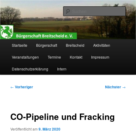
Zum
primären
Such
Inhalt
springen
Bürgerschaft Breitscheid e. V.
Hauptmenü
Startseite
Bürgerschaft
Breitscheid
Aktivitäten
Veranstaltungen
Termine
Kontakt
Impressum
Datenschutzerklärung
Intern
Beitragsnavigation
←
Vorheriger
Nächster
→
CO-Pipeline und Fracking
Veröffentlicht am
9. März 2020