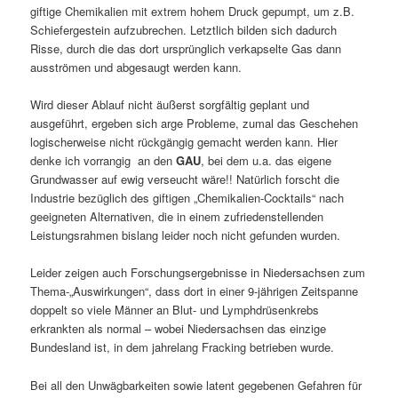
giftige Chemikalien mit extrem hohem Druck gepumpt, um z.B.
Schiefergestein aufzubrechen. Letztlich bilden sich dadurch
Risse, durch die das dort ursprünglich verkapselte Gas dann
ausströmen und abgesaugt werden kann.
Wird dieser Ablauf nicht äußerst sorgfältig geplant und
ausgeführt, ergeben sich arge Probleme, zumal das Geschehen
logischerweise nicht rückgängig gemacht werden kann. Hier
denke ich vorrangig an den
GAU
, bei dem u.a. das eigene
Grundwasser auf ewig verseucht wäre!! Natürlich forscht die
Industrie bezüglich des giftigen „Chemikalien-Cocktails“ nach
geeigneten Alternativen, die in einem zufriedenstellenden
Leistungsrahmen bislang leider noch nicht gefunden wurden.
Leider zeigen auch Forschungsergebnisse in Niedersachsen zum
Thema-„Auswir­kungen“, dass dort in einer 9-jährigen Zeitspanne
doppelt so viele Männer an Blut- und Lymphdrüsenkrebs
erkrankten als normal – wobei Niedersachsen das einzige
Bundesland ist, in dem jahrelang Fracking betrieben wurde.
Bei all den Unwägbarkeiten sowie latent gegebenen Gefahren für