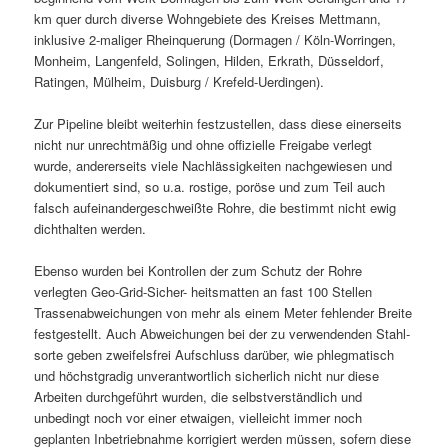
km quer durch diverse Wohngebiete des Kreises Mettmann,
inklusive 2-maliger Rheinquerung (Dormagen / Köln-Worringen,
Monheim, Langenfeld, Solingen, Hilden, Erkrath, Düsseldorf,
Ratingen, Mülheim, Duisburg / Krefeld-Uerdingen).
Zur Pipeline bleibt weiterhin festzustellen, dass diese einerseits
nicht nur unrechtmä­ßig und ohne offizielle Freigabe verlegt
wurde, andererseits viele Nachlässigkeiten nachgewiesen und
dokumentiert sind, so u.a. rostige, poröse und zum Teil auch
falsch aufeinandergeschweißte Rohre, die bestimmt nicht ewig
dichthalten werden.
Ebenso wurden bei Kontrollen der zum Schutz der Rohre
verlegten Geo-Grid-Sicher- heitsmatten an fast 100 Stellen
Trassenabweichungen von mehr als einem Meter fehlender Breite
festgestellt. Auch Abweichungen bei der zu verwendenden Stahl­
sorte geben zweifelsfrei Aufschluss darüber, wie phlegmatisch
und höchstgradig un­verantwortlich sicherlich nicht nur diese
Arbeiten durchgeführt wurden, die selbstver­ständlich und
unbedingt noch vor einer etwaigen, vielleicht immer noch
geplanten Inbetriebnahme korrigiert werden müssen, sofern diese