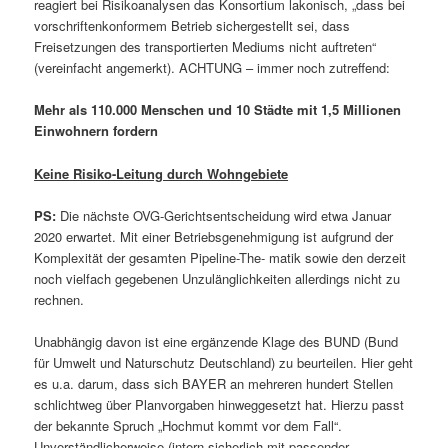
reagiert bei Risikoanalysen das Konsortium lakonisch, „dass bei
vorschrif­tenkonformem Betrieb sichergestellt sei, dass
Freisetzungen des transportierten Me­diums nicht auftreten“
(vereinfacht angemerkt). ACHTUNG – immer noch zutreffend:
Mehr als 110.000 Menschen und 10 Städte mit 1,5 Millionen
Einwohnern fordern
Keine Risiko-Leitung durch Wohngebiete
PS:
Die nächste OVG-Gerichtsentscheidung wird etwa Januar
2020 erwartet. Mit ei­ner Betriebsgenehmigung ist aufgrund der
Komplexität der gesamten Pipeline-The- ma­tik sowie den derzeit
noch vielfach gegebenen Unzulänglichkeiten allerdings nicht zu
rechnen.
Unabhängig davon ist eine ergänzende Klage des BUND (Bund
für Umwelt und Na­turschutz Deutschland) zu beurteilen. Hier geht
es u.a. darum, dass sich BAYER an mehreren hundert Stellen
schlichtweg über Planvorgaben hinweggesetzt hat. Hierzu passt
der bekannte Spruch „Hochmut kommt vor dem Fall“.
Unverständlicherweise (intern sicherlich mit passender