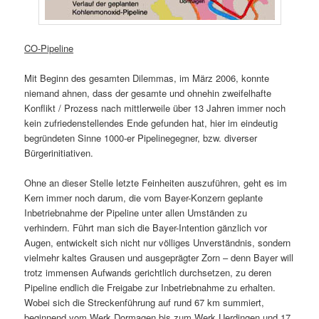
CO-Pipeline
Mit Beginn des gesamten Dilemmas, im März 2006, konnte
niemand ahnen, dass der gesamte und ohnehin zweifelhafte
Konflikt / Prozess nach mittlerweile über 13 Jahren immer noch
kein zufriedenstellendes Ende gefunden hat, hier im eindeutig
begründeten Sinne 1000-er Pipelinegegner, bzw. diverser
Bürgerinitiativen.
Ohne an dieser Stelle letzte Feinheiten auszuführen, geht es im
Kern immer noch darum, die vom Bayer-Konzern geplante
Inbetriebnahme der Pipeline unter allen Umständen zu
verhindern. Führt man sich die Bayer-Intention gänzlich vor
Augen, entwickelt sich nicht nur völliges Unverständnis, sondern
vielmehr kaltes Grausen und ausgeprägter Zorn – denn Bayer will
trotz immensen Aufwands gerichtlich durchsetzen, zu deren
Pipeline endlich die Freigabe zur Inbetriebnahme zu erhalten.
Wobei sich die Streckenführung auf rund 67 km summiert,
beginnend vom Werk Dormagen bis zum Werk Uerdingen und 17