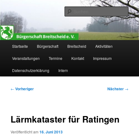
Zum
primären
Such
Inhalt
springen
Bürgerschaft Breitscheid e. V.
Hauptmenü
Startseite
Bürgerschaft
Breitscheid
Aktivitäten
Veranstaltungen
Termine
Kontakt
Impressum
Datenschutzerklärung
Intern
Beitragsnavigation
←
Vorheriger
Nächster
→
Lärmkataster für Ratingen
Veröffentlicht am
16. Juni 2013