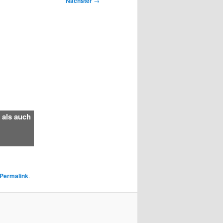
Nächster
→
 als auch
Permalink
.